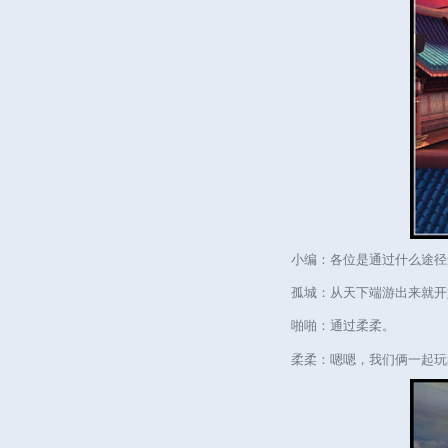
小编：各位是通过什么途径
孤城：从天下端游出来就开始
啪啪：通过柔柔。
柔柔：嗯嗯，我们俩一起玩的