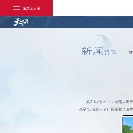
游戏全目录
首
网易游戏
游戏爱好者
真3D极致画面，无缝大世界，
我的足迹：
天下手游
流星”队伍将王者组冠军收入囊