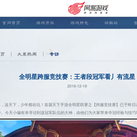
官网首页
游戏资讯
游戏特色
功能站
页
大荒热闻
专访
全明星跨服竞技赛：王者段冠军看丿有流星
2016-12-19
这天下，少年都在玩！首届天下手游全明星联赛之【跨服竞技赛】已于昨日谢幕
中。今天小编有幸寻访到该冠军队伍的大神，由他们为大家带来夺冠经验与技巧
安卓充值
客服中心