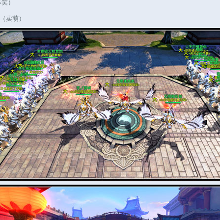
坏笑）
（卖萌）