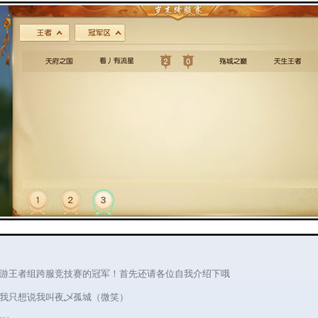
王者组跨服竞技赛的冠军！首先还请各位自我介绍下哦
只想说我叫夜乄孤城（微笑）