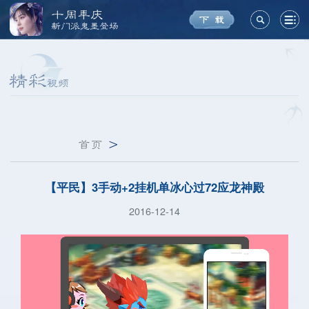
十周年庆
新门派鬼墨登场
首页
>
【平民】3手动+2挂机单冰心过72应龙神殿
2016-12-14