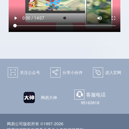
关注微博：
关注微信：天下手游
网易天下手游
򰀁
򰀂
򰀄
关注公众号
分享小伙伴
进入官网
客服电话
򰀃
网易大神
95163818
网易公司版权所有 ©1997-2026