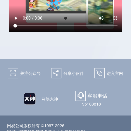
关注微博：
关注微信：天下手游
网易天下手游
򰀁
򰀂
򰀄
关注公众号
分享小伙伴
进入官网
客服电话
򰀃
网易大神
95163818
网易公司版权所有 ©1997-2026