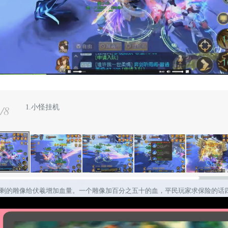
1
/
8
1.小怪挂机
的雕像给伏羲增加血量。一个雕像加百分之五十的血，平民玩家求保险的话