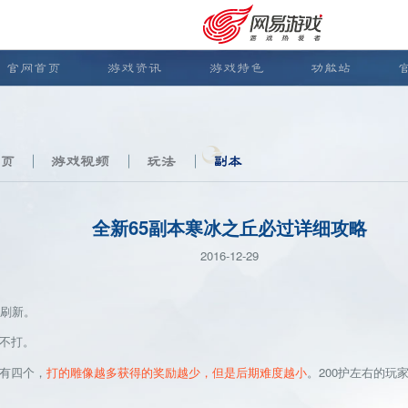
官网首页
游戏资讯
游戏特色
功能站
页
游戏视频
玩法
副本
全新65副本寒冰之丘必过详细攻略
2016-12-29
刷新。
不打。
安卓充值
客服中心
有四个，
打的雕像越多获得的奖励越少，但是后期难度越小
。200护左右的