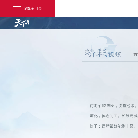
游戏全目录
首
网易游戏
游戏爱好者
前走个6X剑圣，受虚必带。装
我的足迹：
天下手游
炼化，体念为主。如果走藏锋
孩子：翅膀最好能到十级。