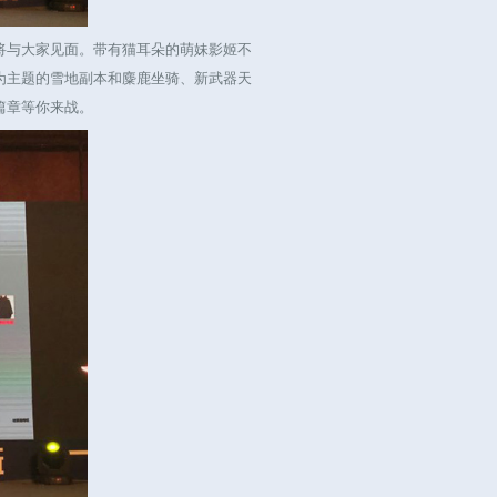
与大家见面。带有猫耳朵的萌妹影姬不
为主题的雪地副本和麋鹿坐骑、新武器天
篇章等你来战。