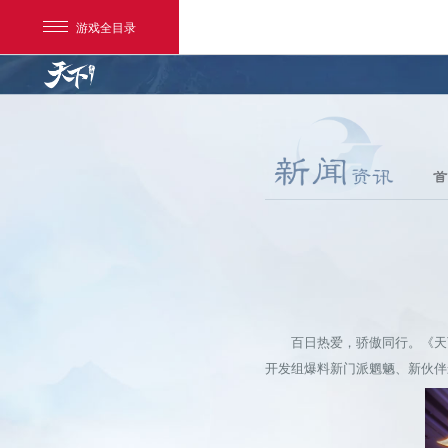
游戏全目录
首
网易游戏
游戏爱好者
百日热爱，骄傲同行。《天下
我的足迹：
天下手游
开发组爆料新门派魍魉、新伙伴