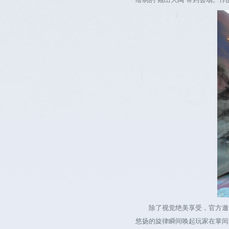
除了视觉绝美享受，官方邀请
悠扬的旋律瞬间唤起玩家在掌间