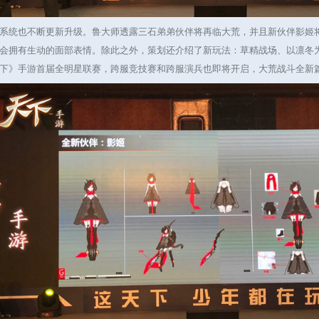
统也不断更新升级。鲁大师透露三石弟弟伙伴将再临大荒，并且新伙伴影姬将
会拥有生动的面部表情。除此之外，策划还介绍了新玩法：草精战场、以凛冬
下》手游首届全明星联赛，跨服竞技赛和跨服演兵也即将开启，大荒战斗全新