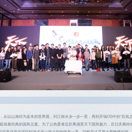
以山海经为蓝本的世界观，到江南水乡一步一景，再到开场CG中的“百戏之
延续着经典的国风元素。为了让热爱者近距离感受天下国风魅力，百日庆典特地
作品完美还原北溟巨鲲游弋于山海之间的绝美一幕，巨幅尺寸尽显大荒巍峨壮阔