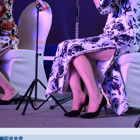
魍魉即将来袭