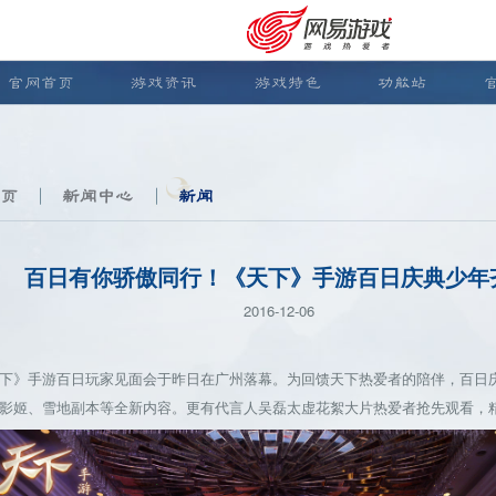
官网首页
游戏资讯
游戏特色
功能站
页
新闻中心
新闻
百日有你骄傲同行！《天下》手游百日庆典少年
2016-12-06
》手游百日玩家见面会于昨日在广州落幕。为回馈天下热爱者的陪伴，百日庆
影姬、雪地副本等全新内容。更有代言人吴磊太虚花絮大片热爱者抢先观看，精
安卓充值
客服中心