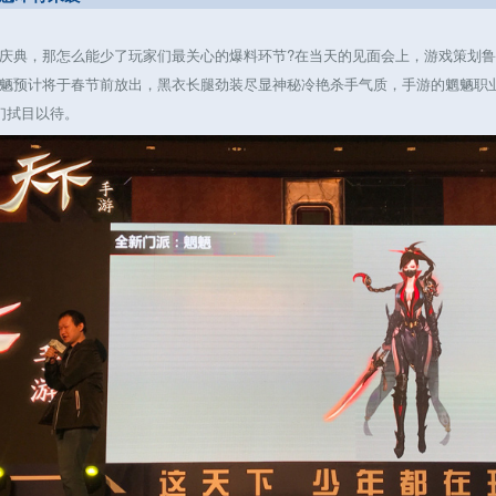
典，那怎么能少了玩家们最关心的爆料环节?在当天的见面会上，游戏策划鲁
魉预计将于春节前放出，黑衣长腿劲装尽显神秘冷艳杀手气质，手游的魍魉职
们拭目以待。