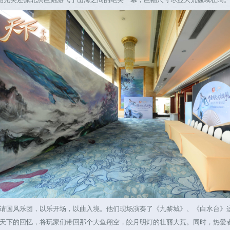
国风乐团，以乐开场，以曲入境。他们现场演奏了《九黎城》、《白水台》这
天下的回忆，将玩家们带回那个大鱼翔空，皎月明灯的壮丽大荒。同时，热爱