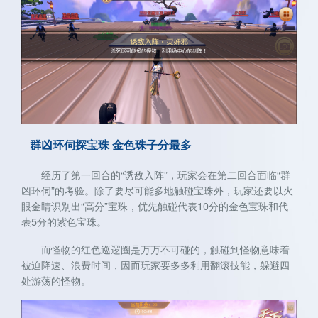
群凶环伺探宝珠 金色珠子分最多
经历了第一回合的“诱敌入阵”，玩家会在第二回合面临“群
凶环伺”的考验。除了要尽可能多地触碰宝珠外，玩家还要以火
眼金睛识别出“高分”宝珠，优先触碰代表10分的金色宝珠和代
表5分的紫色宝珠。
而怪物的红色巡逻圈是万万不可碰的，触碰到怪物意味着
被迫降速、浪费时间，因而玩家要多多利用翻滚技能，躲避四
处游荡的怪物。