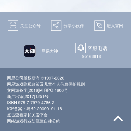
򰀁
򰀂
򰀄
关注公众号
分享小伙伴
进入官网
客服电话
򰀃
网易大神
95163818
网易公司版权所有 ©1997-2026
网易游戏隐私政策及儿童个人信息保护规则
文网游备字[2016]M-RPG 4600号
新广出审[2017]1251号
ISBN 978-7-7979-4786-2
ICP备案：粤B2-20090191-18
点击查看家长关爱平台
网络游戏行业防沉迷自律公约