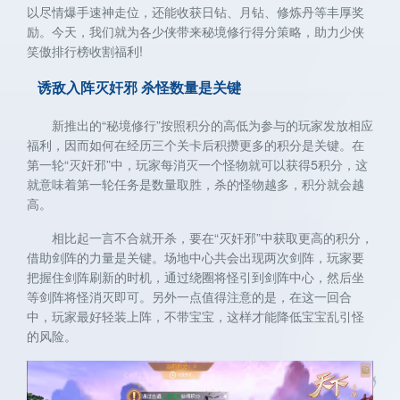
以尽情爆手速神走位，还能收获日钻、月钻、修炼丹等丰厚奖
励。今天，我们就为各少侠带来秘境修行得分策略，助力少侠
笑傲排行榜收割福利!
诱敌入阵灭奸邪 杀怪数量是关键
新推出的“秘境修行”按照积分的高低为参与的玩家发放相应
福利，因而如何在经历三个关卡后积攒更多的积分是关键。在
第一轮“灭奸邪”中，玩家每消灭一个怪物就可以获得5积分，这
就意味着第一轮任务是数量取胜，杀的怪物越多，积分就会越
高。
相比起一言不合就开杀，要在“灭奸邪”中获取更高的积分，
借助剑阵的力量是关键。场地中心共会出现两次剑阵，玩家要
把握住剑阵刷新的时机，通过绕圈将怪引到剑阵中心，然后坐
等剑阵将怪消灭即可。另外一点值得注意的是，在这一回合
中，玩家最好轻装上阵，不带宝宝，这样才能降低宝宝乱引怪
的风险。