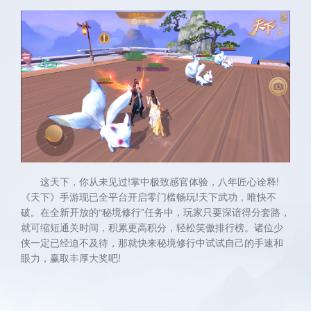
这天下，你从未见过!掌中极致感官体验，八年匠心诠释!
《天下》手游现已全平台开启零门槛畅玩!天下武功，唯快不
破。在全新开放的“秘境修行”任务中，玩家只要深谙得分套路，
就可缩短通关时间，积累更高积分，轻松笑傲排行榜。诸位少
侠一定已经迫不及待，那就快来秘境修行中试试自己的手速和
眼力，赢取丰厚大奖吧!