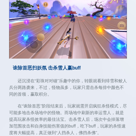
关注微博：
关注微信：天下手游
网易天下手游
诛除首恶扫妖氛 击杀雪人赢buff
还沉浸在“彩珠对对碰”乐趣中的你，转眼就看到绯雪和鲛人
兵分两路袭来，不过，怪物虽多，玩家只需击杀每排中颜色不
同的首领，赢取积分。
在“诛除首恶”阶段结束后，玩家就需开启疯狂杀怪模式，尽
可能多地击杀场地中的怪物。而场地中刷新的幸运雪人，就是
提高玩家杀怪效率的最佳法宝。击杀雪人后，场次中会掉落增
加范围攻击和自身技能伤害值的buff，吃下buff，玩家的杀怪速
度将大幅提高，真正做到“人挡杀人，佛挡杀佛”。