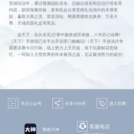
竞猜玩法中，通过预测战队排名、总输出排名和总治疗排名等
内容，获得海量经验，更有机会分享竞猜礼包池中的丰厚奖
励，赢取大禹之灵、雷音溟钻、网易黑猪肉兑换券、万圣天
尊、天域武器礼盒等奖品。
这天下，你从未见过!掌中极致感官体验，八年匠心诠释!
《天下》手游现已全平台开启零门槛畅玩!《天下》手游演兵争
霸赛决赛今日打响，场上势力上天开战，场下玩家献花竞猜
忙。一同加入大荒世界的年末最强之战，见证最强势力的诞生!
򰀁
򰀂
򰀄
关注公众号
分享小伙伴
进入官网
客服电话
򰀃
网易大神