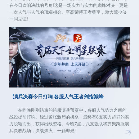
在今日吹响决战的号角!这是一场实力与实力的巅峰对决，更是
一次人气与人气的顶端相会。至高荣耀王者尊享，邀大荒少侠
一同见证!
演兵决赛今日打响 各服人气王者剑指巅峰
在昨晚刚刚结束的跨服演兵预赛中，各服人气势力之间的
战役提前打响。经过紧张激烈的拼杀，最终有8支实力超群的实
力脱颖而出，获得出线资格。今晚7点，八支强队将齐聚跨服演
兵决赛战场，决战烽火，一触即燃!