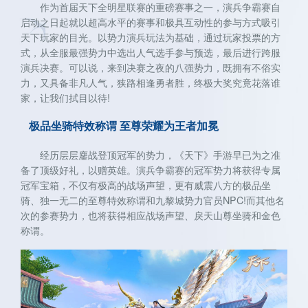
作为首届天下全明星联赛的重磅赛事之一，演兵争霸赛自
启动之日起就以超高水平的赛事和极具互动性的参与方式吸引
天下玩家的目光。以势力演兵玩法为基础，通过玩家投票的方
式，从全服最强势力中选出人气选手参与预选，最后进行跨服
演兵决赛。可以说，来到决赛之夜的八强势力，既拥有不俗实
力，又具备非凡人气，狭路相逢勇者胜，终极大奖究竟花落谁
家，让我们拭目以待!
极品坐骑特效称谓 至尊荣耀为王者加冕
经历层层鏖战登顶冠军的势力，《天下》手游早已为之准
备了顶级好礼，以赠英雄。演兵争霸赛的冠军势力将获得专属
冠军宝箱，不仅有极高的战场声望，更有威震八方的极品坐
骑、独一无二的至尊特效称谓和九黎城势力官员NPC!而其他名
次的参赛势力，也将获得相应战场声望、戾天山尊坐骑和金色
称谓。