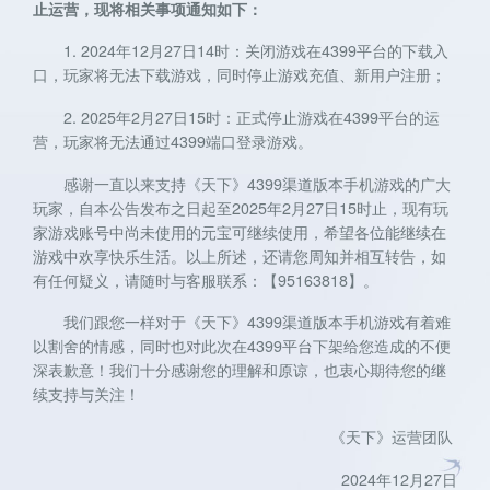
止运营，现将相关事项通知如下：
1. 2024年12月27日14时：关闭游戏在4399平台的下载入
口，玩家将无法下载游戏，同时停止游戏充值、新用户注册；
2. 2025年2月27日15时：正式停止游戏在4399平台的运
营，玩家将无法通过4399端口登录游戏。
感谢一直以来支持《天下》4399渠道版本手机游戏的广大
玩家，自本公告发布之日起至2025年2月27日15时止，现有玩
家游戏账号中尚未使用的元宝可继续使用，希望各位能继续在
游戏中欢享快乐生活。以上所述，还请您周知并相互转告，如
有任何疑义，请随时与客服联系：【95163818】。
我们跟您一样对于《天下》4399渠道版本手机游戏有着难
关注微博：
关注微信：天下手游
网易天下手游
以割舍的情感，同时也对此次在4399平台下架给您造成的不便
深表歉意！我们十分感谢您的理解和原谅，也衷心期待您的继
续支持与关注！
《天下》运营团队
2024年12月27日