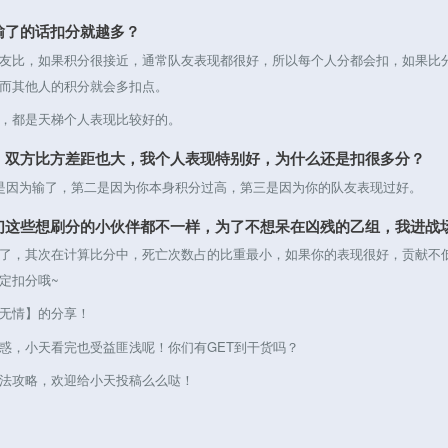
输了的话扣分就越多？
比，如果积分很接近，通常队友表现都很好，所以每个人分都会扣，如果比分
而其他人的积分就会多扣点。
都是天梯个人表现比较好的。
，双方比方差距也大，我个人表现特别好，为什么还是扣很多分？
因为输了，第二是因为你本身积分过高，第三是因为你的队友表现过好。
们这些想刷分的小伙伴都不一样，为了不想呆在凶残的乙组，我进战
，其次在计算比分中，死亡次数占的比重最小，如果你的表现很好，贡献不低
定扣分哦~
无情】的分享！
，小天看完也受益匪浅呢！你们有GET到干货吗？
攻略，欢迎给小天投稿么么哒！