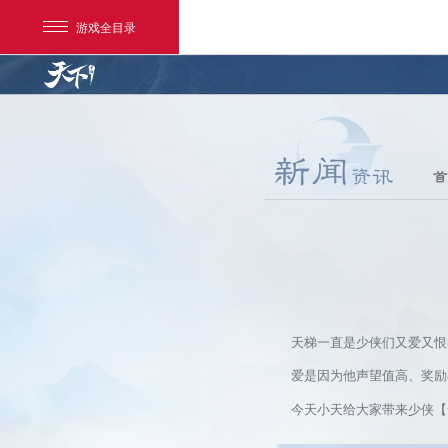
游戏全目录
首
网易游戏
游戏爱好者
天梯一直是少侠们又爱又恨
我的足迹：
天下手游
爱是因为他声望值高、奖励丰
今天小天给大家带来少侠【一