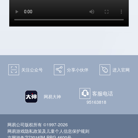
关注微博：
关注微信：天下手游
网易天下手游
򰀁
򰀂
򰀄
关注公众号
分享小伙伴
进入官网
客服电话
򰀃
网易大神
95163818
网易公司版权所有 ©1997-2026
网易游戏隐私政策及儿童个人信息保护规则
文网游备字[2016]M-RPG 4600号