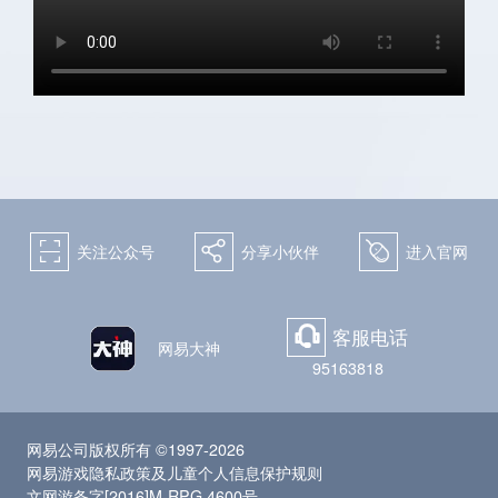
关注微博：
关注微信：天下手游
网易天下手游
򰀁
򰀂
򰀄
关注公众号
分享小伙伴
进入官网
客服电话
򰀃
网易大神
95163818
网易公司版权所有 ©1997-2026
网易游戏隐私政策及儿童个人信息保护规则
文网游备字[2016]M-RPG 4600号