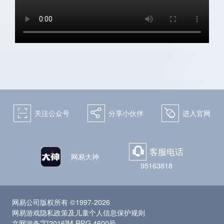
关注微博：
关注微信：天下手游
网易天下手游
򰀁
򰀂
򰀄
关注公众号
分享小伙伴
进入官网
客服电话
򰀃
网易大神
95163818
网易公司版权所有 ©1997-2026
网易游戏隐私政策及儿童个人信息保护规则
文网游备字[2016]M-RPG 4600号