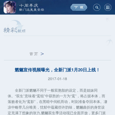
十周年庆
新门派鬼墨登场
首页
>
魍魉宣传视频曝光，全新门派1月20日上线！
2017-01-18
全新门派魍魉不同于一般双胞胎的设定，而是姐妹同
体。“双生”意味着“鸾组”中获胜的一方为“鸾”，将占据本体，而
落败者化为“鸾影”，在黑暗中伺机而动，时刻准备夺回本体。凄
凉中略带几分唯美，忧郁中蕴藏些许韵味，魍魉曲折的身世设
定充满了想象的张力,魍魉双生季活动现已全面开放，更多门派