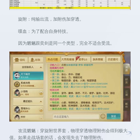
旋附：纯输出流，加附伤加穿透。
喋血：为了配合自身特技。
因为魍魉跟奕剑是同一个类型，完全不适合受流。
攻流魍魉：穿旋附世界套，物理穿透物理附伤会得到极大
值。如果走战场套的话，会发现失去了物理附伤。