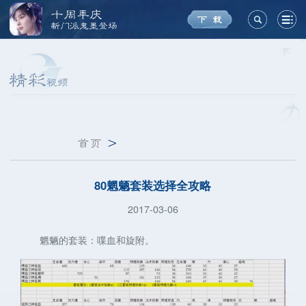
十周年庆
新门派鬼墨登场
首页
>
80魍魉套装选择全攻略
2017-03-06
魍魉的套装：喋血和旋附。