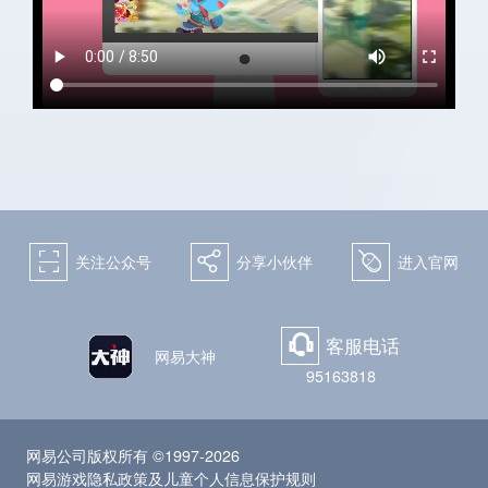
关注微博：
关注微信：天下手游
网易天下手游
򰀁
򰀂
򰀄
关注公众号
分享小伙伴
进入官网
客服电话
򰀃
网易大神
95163818
网易公司版权所有 ©1997-2026
网易游戏隐私政策及儿童个人信息保护规则