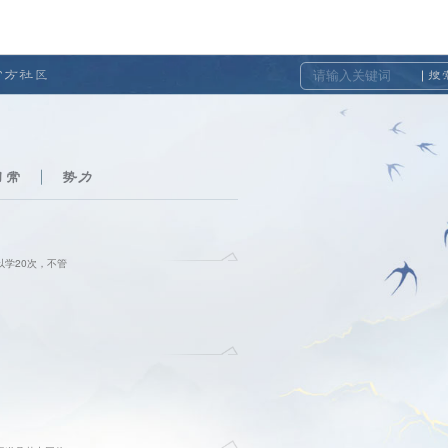
官方社区
搜
日常
势力
学20次，不管