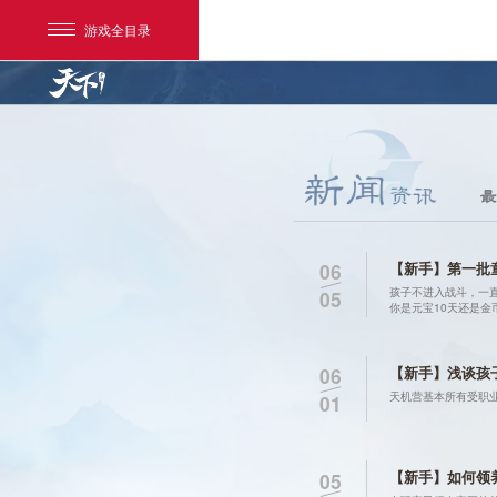
游戏全目录
最
【新手】第一批
06
孩子不进入战斗，一
05
你是元宝10天还是金
网易游戏
游戏爱好者
【新手】浅谈孩
06
我的足迹：
天下手游
天机营基本所有受职
01
【新手】如何领
05