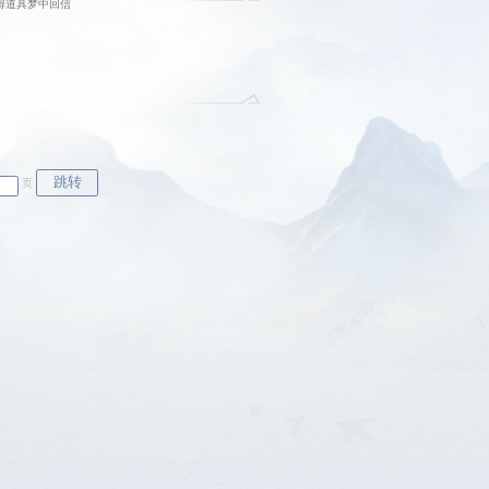
得道具梦中回信
页
跳转