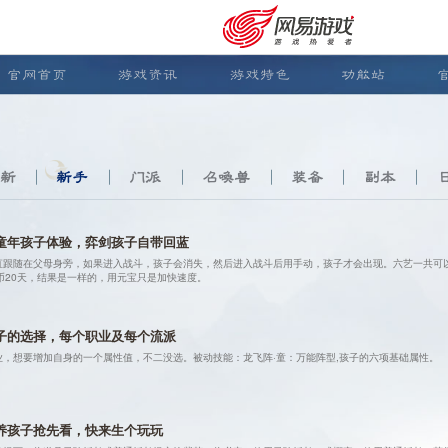
官网首页
游戏资讯
游戏特色
功能站
新
新手
门派
召唤兽
装备
副本
童年孩子体验，弈剑孩子自带回蓝
直跟随在父母身旁，如果进入战斗，孩子会消失，然后进入战斗后用手动，孩子才会出现。六艺一共可以
币20天，结果是一样的，用元宝只是加快速度。
子的选择，每个职业及每个流派
业，想要增加自身的一个属性值，不二没选。被动技能：龙飞阵·童：万能阵型,孩子的六项基础属性。
安卓充值
客服中心
养孩子抢先看，快来生个玩玩