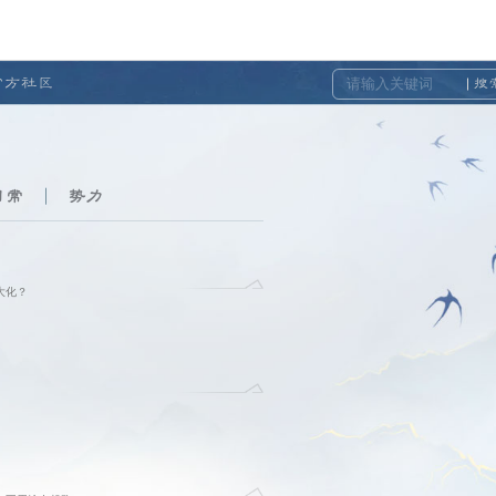
官方社区
搜
日常
势力
大化？