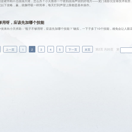
但是硬件刚不过战场大佬，怎么办？小天推荐一个收割战场声望的好地方——龙门谍影完全靠技术取胜
完以下攻略，赢，就像呼吸一样简单，每天打到声望上限都是基本操作。
够用呀，应该先加哪个技能
侠来向小天求助：“瓶子不够用呀，应该先加哪个技能？”确实，一下子多了10个技能，难免会让人眼
上一页
1
2
3
4
5
下一页
末页
第2页 共
20
页
第