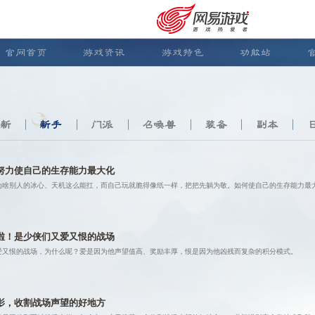
官网首页
游戏资讯
游戏特色
功能站
新
新手
门派
召唤兽
装备
副本
努力使自己的生存能力最大化
为啥别人的冰心、天机这么能扛，而自己玩就脆得像纸一样，把把先躺为敬。如何使自己的生存能力最
啦！是少侠们又爱又恨的战场
爱又恨的战场，为什么呢？爱是因为他声望值高、奖励丰厚，恨是因为他凶残而复杂的积分模式。
安卓充值
客服中心
影，收割战场声望的好地方