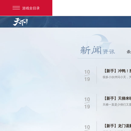
游戏全目录
最
【新手】冲鸭！
10
很多小伙伴问小天，
19
网易游戏
游戏爱好者
【新手】天梯来
10
我的足迹：
天下手游
天梯一直是少侠们又
19
【新手】龙门谍
10