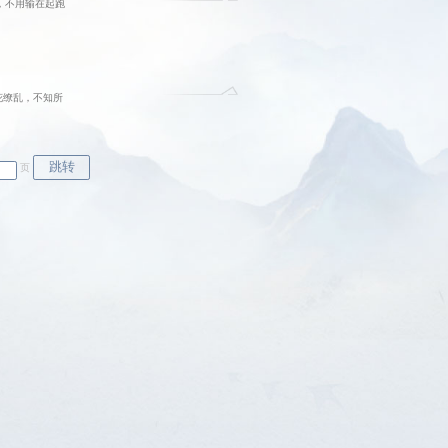
，不用输在起跑
花缭乱，不知所
页
跳转