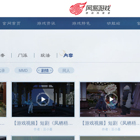
官网首页
游戏资讯
游戏特色
功能站
者
门派
玩法
内容
实录
MMD
剧情
同人
安卓充值
客服中心
【游戏视频】短剧《凤栖梧传奇》第六集（大结局）
【游戏视频】短剧《凤栖梧传奇》第五集
【游戏视频】短剧《凤栖梧传奇
作者：豆小蔓
作者：豆小蔓