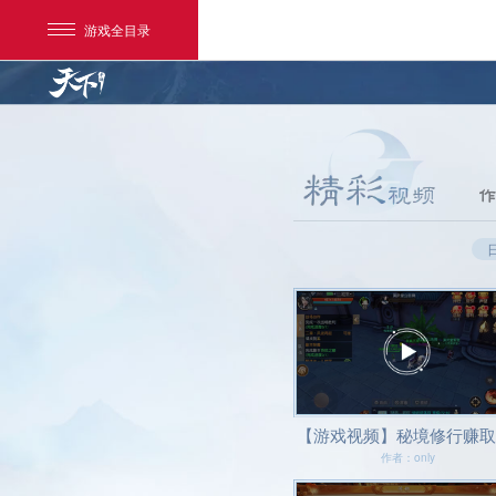
游戏全目录
作
网易游戏
游戏爱好者
我的足迹：
天下手游
作者：only