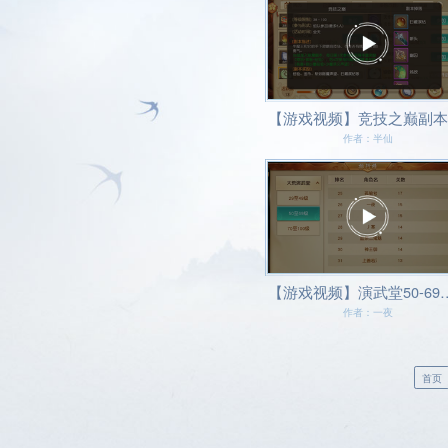
作者：半仙
【游戏视频】演武堂50-6
作者：一夜
首页